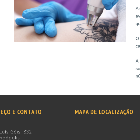
A 
av
qu
O 
ca
A 
se
n
EÇO E CONTATO
MAPA DE LOCALIZAÇÃO
Luís Góis, 832
ndópolis